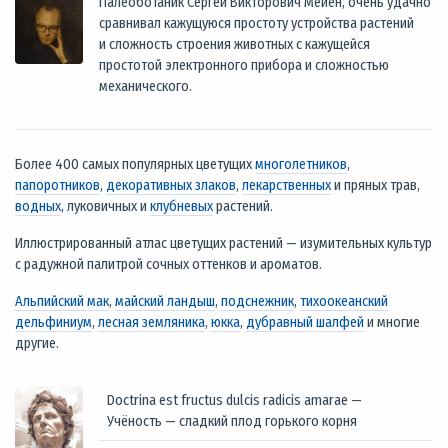
Палеоботаник Сергей Викторович Мейен, очень удачно
сравнивал кажущуюся простоту устройства растений
и сложность строения животных с кажущейся
простотой электронного прибора и сложностью
механического.
Более 400 самых популярных цветущих
многолетников
,
папоротников
,
декоративных злаков
,
лекарственных
и пряных трав,
водных
, луковичных и
клубневых
растений.
Иллюстрированный атлас цветущих растений — изумительных культур
с радужной палитрой сочных оттенков и ароматов.
Альпийский мак
,
майский ландыш
,
подснежник
,
тихоокеанский
дельфиниум
,
лесная земляника
,
юкка
,
дубравный шалфей
и многие
другие.
Doctrina est fructus dulcis radicis amarae —
Учёность — сладкий плод горького корня