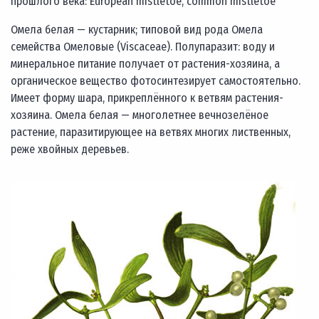
прошлого века: European mistletoe, common mistletoe
Омела белая — кустарник; типовой вид рода Омела
семейства Омеловые (Viscaceae). Полупаразит: воду и
минеральное питание получает от растения-хозяина, а
органическое вещество фотосинтезирует самостоятельно.
Имеет форму шара, прикреплённого к ветвям растения-
хозяина. Омела белая — многолетнее вечнозелёное
растение, паразитирующее на ветвях многих лиственных,
реже хвойных деревьев.