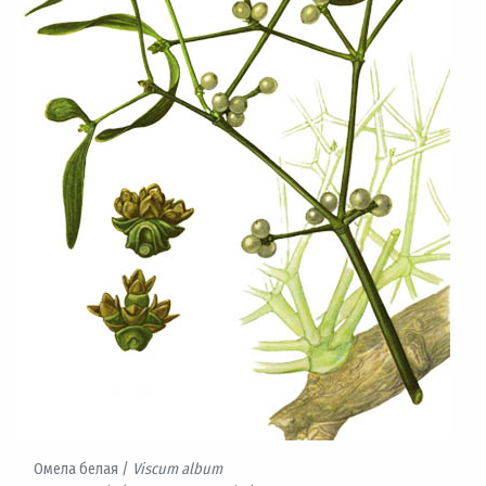
Омела белая /
Viscum album