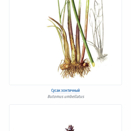
Сусак зонтичный
Butomus umbellatus