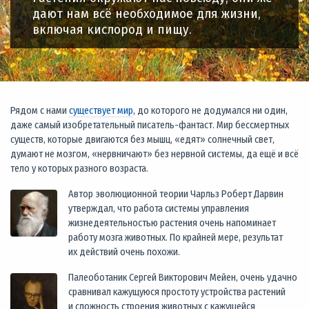
дают нам всё необходимое для жизни,
включая кислород и пищу.
Рядом с нами
существует мир
, до которого не додумался ни один,
даже самый изобретательный писатель-фантаст. Мир бессмертных
существ, которые двигаются без мышц, «едят» солнечный свет,
думают не мозгом, «нервничают» без нервной системы, да ещё и всё
тело у которых разного возраста.
Автор эволюционной теории Чарльз Роберт Дарвин
утверждал, что работа системы управления
жизнедеятельностью растения очень напоминает
работу мозга животных. По крайней мере, результат
их действий очень похожи.
Палеоботаник Сергей Викторович Мейен, очень удачно
сравнивал кажущуюся простоту устройства растений
и сложность строения животных с кажущейся