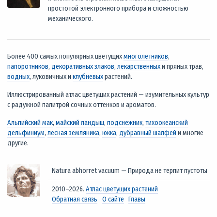
простотой электронного прибора и сложностью
механического.
Более 400 самых популярных цветущих
многолетников
,
папоротников
,
декоративных злаков
,
лекарственных
и пряных трав,
водных
, луковичных и
клубневых
растений.
Иллюстрированный атлас цветущих растений — изумительных культур
с радужной палитрой сочных оттенков и ароматов.
Альпийский мак
,
майский ландыш
,
подснежник
,
тихоокеанский
дельфиниум
,
лесная земляника
,
юкка
,
дубравный шалфей
и многие
другие.
Natura abhorret vacuum — Природа не терпит пустоты
2010–2026.
Атлас цветущих растений
Обратная связь
О сайте
Главы