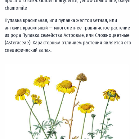
прошлого века: Golden marguerite, yellow chamomile, oxeye
chamomile
Пупавка красильная, или пупавка желтоцветная, или
антемис красильный — многолетнее травянистое растение
из рода Пупавка семейства Астровые, или Сложноцветные
(Asteraceae). Характерным отличием растения является его
специфический запах.