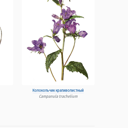
Колокольчик крапиволистный
Campanula trachelium