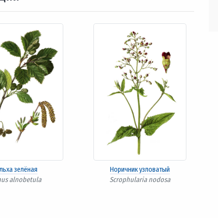
льха зелёная
Норичник узловатый
nus alnobetula
Scrophularia nodosa