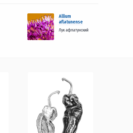
Allium
aflatunense
Лук афлатунский