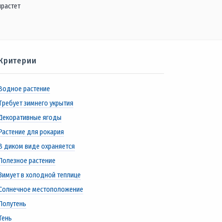
ырастет
Критерии
Водное растение
Требует зимнего укрытия
Декоративные ягоды
Растение для рокария
В диком виде охраняется
Полезное растение
Зимует в холодной теплице
Солнечное местоположение
Полутень
Тень