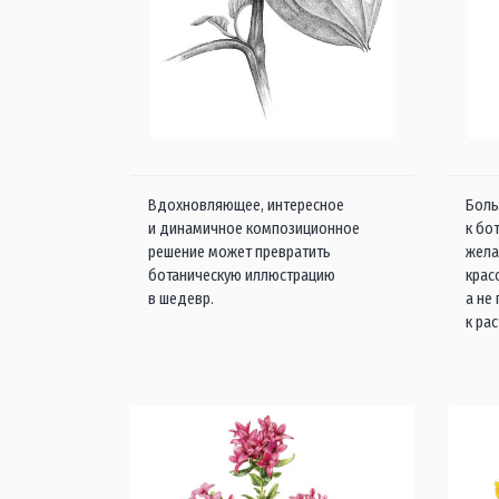
Вдохновляющее, интересное
Боль
и динамичное композиционное
к бо
решение может превратить
жела
ботаническую иллюстрацию
крас
в шедевр.
а не
к ра