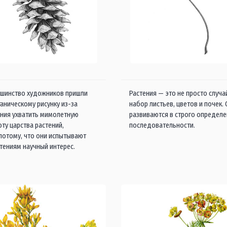
шинство художников пришли
Растения — это не просто случ
таническому рисунку из-за
набор листьев, цветов и почек.
ния ухватить мимолетную
развиваются в строго определ
оту царства растений,
последовательности.
 потому, что они испытывают
стениям научный интерес.