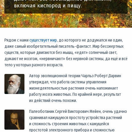
включая кислород и пищу.
Рядом с нами
существует мир
, до которого не додумался ни один,
даже самый изобретательный писатель-фантаст. Мир бессмертных
существ, которые двигаются без мышц, «едят» солнечный свет,
думают не мозгом, «нервничают» без нервной системы, да ещё и всё
тело у которых разного возраста.
Автор эволюционной теории Чарльз Роберт Дарвин
утверждал, что работа системы управления
жизнедеятельностью растения очень напоминает
работу мозга животных. По крайней мере, результат
их действий очень похожи.
Палеоботаник Сергей Викторович Мейен, очень удачно
сравнивал кажущуюся простоту устройства растений
и сложность строения животных с кажущейся
простотой электронного прибора и сложностью