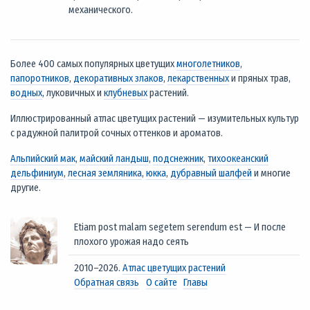
механического.
Более 400 самых популярных цветущих
многолетников
,
папоротников
,
декоративных злаков
,
лекарственных
и пряных трав,
водных
, луковичных и
клубневых
растений.
Иллюстрированный атлас цветущих растений — изумительных культур
с радужной палитрой сочных оттенков и ароматов.
Альпийский мак
,
майский ландыш
,
подснежник
,
тихоокеанский
дельфиниум
,
лесная земляника
,
юкка
,
дубравный шалфей
и многие
другие.
Etiam post malam segetem serendum est — И после
плохого урожая надо сеять
2010–2026.
Атлас цветущих растений
Обратная связь
О сайте
Главы