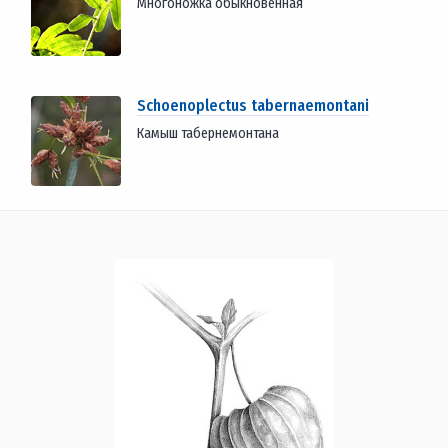
Многоножка обыкновенная
Schoenoplectus tabernaemontani
Камыш табернемонтана