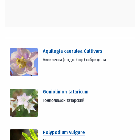
Aquilegia caerulea Cultivars
Аквилегия (водосбор) гибридная
Goniolimon tataricum
Гониолимон татарский
Polypodium vulgare