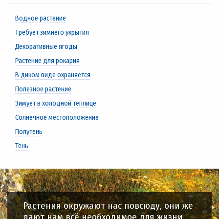
Водное растение
Требует зимнего укрытия
Декоративные ягоды
Растение для рокария
В диком виде охраняется
Полезное растение
Зимует в холодной теплице
Солнечное местоположение
Полутень
Тень
Растения окружают нас повсюду, они же
дают нам всё необходимое для жизни,