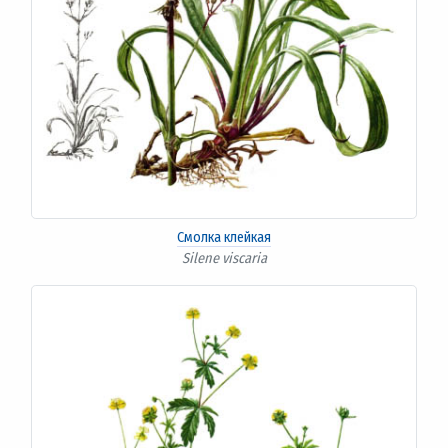
Смолка клейкая
Silene viscaria