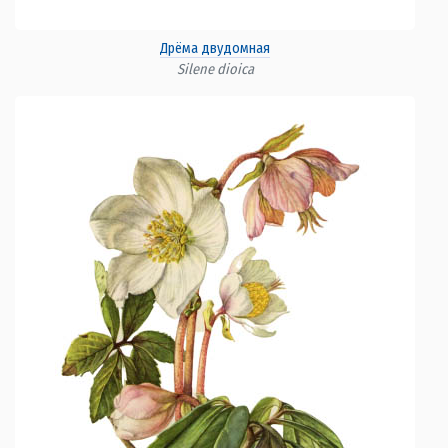
Дрёма двудомная
Silene dioica