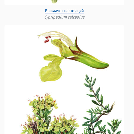
Башмачок настоящий
Cypripedium calceolus