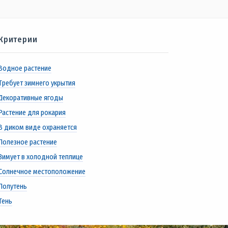
Критерии
Водное растение
Требует зимнего укрытия
Декоративные ягоды
Растение для рокария
В диком виде охраняется
Полезное растение
Зимует в холодной теплице
Солнечное местоположение
Полутень
Тень