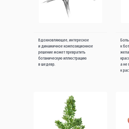
Вдохновляющее, интересное
Боль
и динамичное композиционное
к бо
решение может превратить
жела
ботаническую иллюстрацию
крас
в шедевр.
а не
к ра