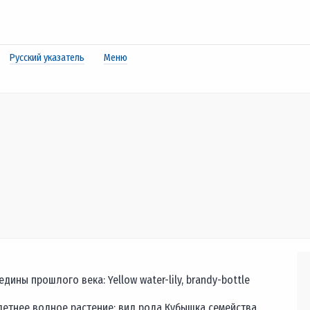
Русский указатель
Меню
ины прошлого века: Yellow water-lily, brandy-bottle
летнее водное растение; вид рода Кубышка семейства