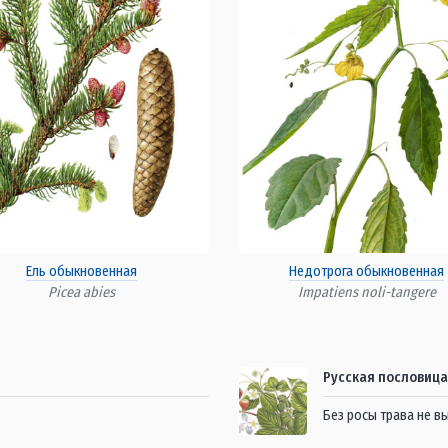
Ель обыкновенная
Недотрога обыкновенная
Picea abies
Impatiens noli-tangere
Русская пословица
Без росы трава не в