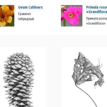
Geum Cultivars
Primula ros
«
Grandiflora
Гравилат
Примула розо
гибридный
«Grandiflora»