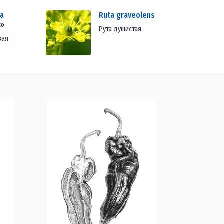
ea
Ruta graveolens
»
Рута душистая
вая