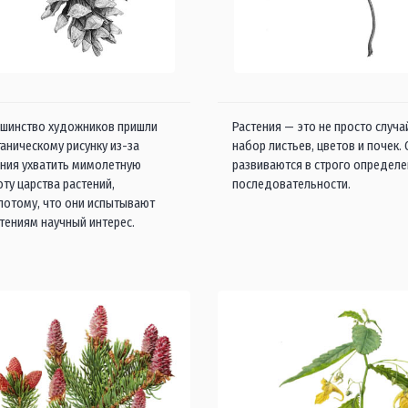
шинство художников пришли
Растения — это не просто случ
таническому рисунку из-за
набор листьев, цветов и почек.
ния ухватить мимолетную
развиваются в строго определ
оту царства растений,
последовательности.
 потому, что они испытывают
стениям научный интерес.