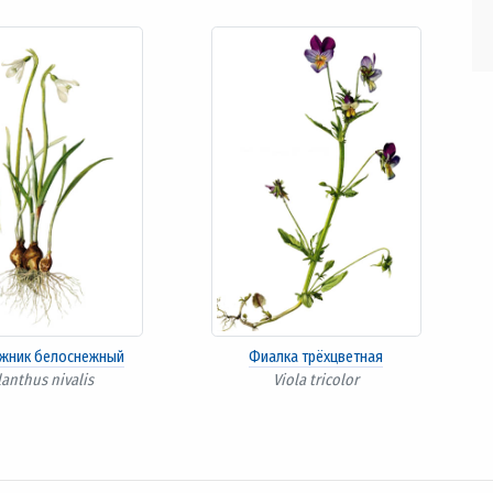
жник белоснежный
Фиалка трёхцветная
lanthus nivalis
Viola tricolor