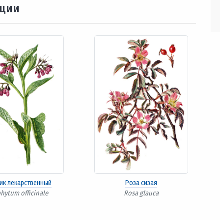
ации
ик лекарственный
Роза сизая
hytum officinale
Rosa glauca