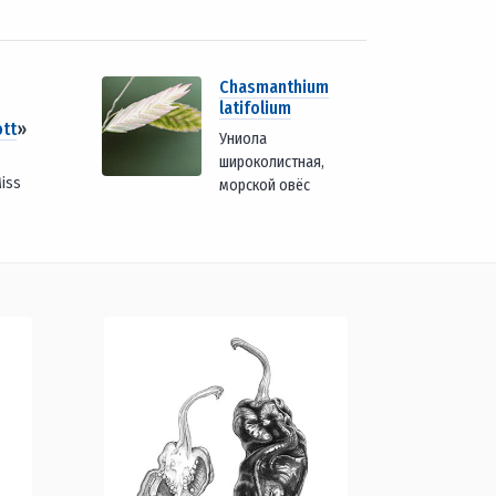
Chasmanthium
latifolium
ott
»
Униола
широколистная,
iss
морской овёс