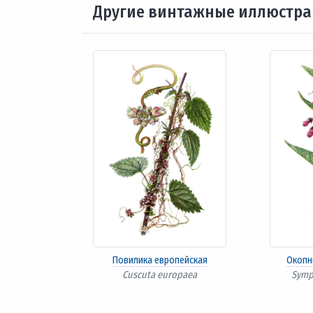
Другие винтажные иллюстр
Повилика европейская
Окопн
Cuscuta europaea
Symp