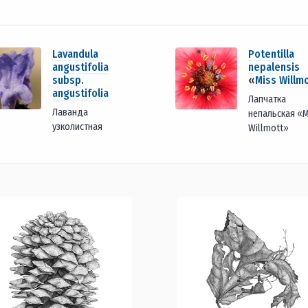
Lavandula
Potentilla
angustifolia
nepalensis
subsp
.
«
Miss Willm
angustifolia
Лапчатка
Лаванда
непальская «M
узколистная
Willmott»