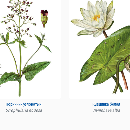
Норичник узловатый
Кувшинка белая
Scrophularia nodosa
Nymphaea alba