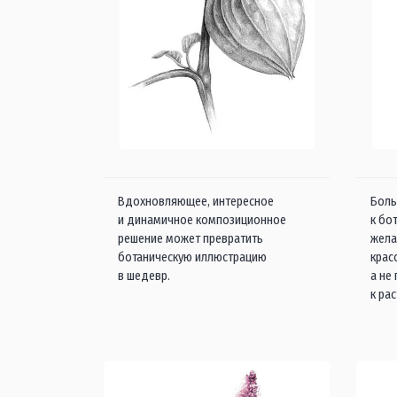
Вдохновляющее, интересное
Боль
и динамичное композиционное
к бо
решение может превратить
жела
ботаническую иллюстрацию
крас
в шедевр.
а не
к ра