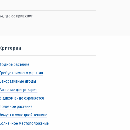
м, где её привяжут
Критерии
Водное растение
Требует зимнего укрытия
Декоративные ягоды
Растение для рокария
В диком виде охраняется
Полезное растение
Зимует в холодной теплице
Солнечное местоположение