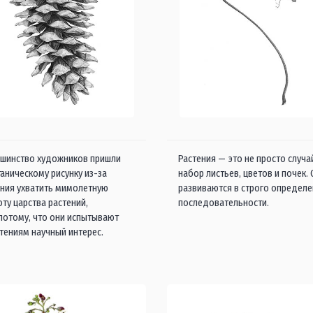
шинство художников пришли
Растения — это не просто случ
таническому рисунку из-за
набор листьев, цветов и почек.
ния ухватить мимолетную
развиваются в строго определ
оту царства растений,
последовательности.
 потому, что они испытывают
стениям научный интерес.