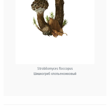
Strobilomyces floccopus
Шишкогриб хлопьеножковый