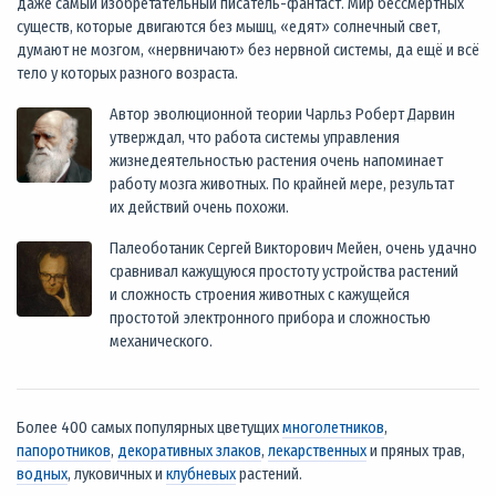
даже самый изобретательный писатель-фантаст. Мир бессмертных
существ, которые двигаются без мышц, «едят» солнечный свет,
думают не мозгом, «нервничают» без нервной системы, да ещё и всё
тело у которых разного возраста.
Автор эволюционной теории Чарльз Роберт Дарвин
утверждал, что работа системы управления
жизнедеятельностью растения очень напоминает
работу мозга животных. По крайней мере, результат
их действий очень похожи.
Палеоботаник Сергей Викторович Мейен, очень удачно
сравнивал кажущуюся простоту устройства растений
и сложность строения животных с кажущейся
простотой электронного прибора и сложностью
механического.
Более 400 самых популярных цветущих
многолетников
,
папоротников
,
декоративных злаков
,
лекарственных
и пряных трав,
водных
, луковичных и
клубневых
растений.