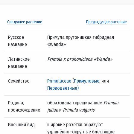
Следущее растение
Предыдущее растение
Русское
Примула пругоницкая гибридная
название
«Wanda»
Латинское
Primula x pruhoniciana «Wanda»
название
Семейство
Primulaceae
(
Примуловые
, или
Первоцветные)
Родина,
образована скрещиванием
Primula
происхождение
juliae
и
Primula vulgaris
Внешний вид
широкие розетки образуют
удлинённо–округлые блестящие