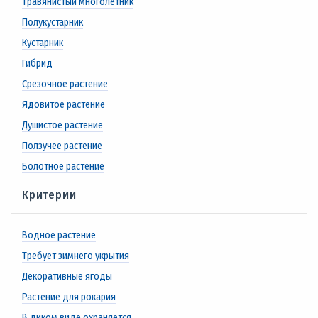
Травянистый многолетник
Полукустарник
Кустарник
Гибрид
Срезочное растение
Ядовитое растение
Душистое растение
Ползучее растение
Болотное растение
Критерии
Водное растение
Требует зимнего укрытия
Декоративные ягоды
Растение для рокария
В диком виде охраняется