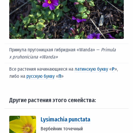
Примула пругоницкая гибридная «Wanda» —
Primula
x pruhoniciana «Wanda»
Все растения начинающиеся на
латинскую букву
«
P
»,
либо на
русскую букву
«
П
»
Другие растения этого семейства:
Lysimachia punctata
Вербейник точечный