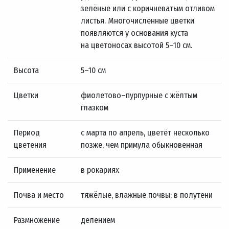
зелёные или с коричневатым отливом
листья. Многочисленные цветки
появляются у основания куста
на цветоносах высотой
5–10 см.
Высота
5–10 см
Цветки
фиолетово–пурпурные с жёлтым
глазком
Период
с марта по апрель, цветёт несколько
цветения
позже, чем примула обыкновенная
Применение
в рокариях
Почва и место
тяжёлые, влажные почвы; в полутени
Размножение
делением