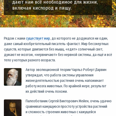
дают нам всё необходимое для жизни,
включая кислород и пищу.
Рядом с нами
существует мир
, до которого не додумался ни один,
даже самый изобретательный писатель-фантаст. Мир бессмертных
существ, которые двигаются без мышц, «едят» солнечный свет,
думают не мозгом, «нервничают» без нервной системы, да ещё и всё
тело у которых разного возраста.
Автор эволюционной теории Чарльз Роберт Дарвин
утверждал, что работа системы управления
жизнедеятельностью растения очень напоминает
работу мозга животных. По крайней мере, результат
их действий очень похожи.
Палеоботаник Сергей Викторович Мейен, очень удачно
сравнивал кажущуюся простоту устройства растений
и сложность строения животных с кажущейся