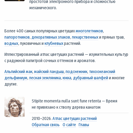
простотой электронного прибора и сложностью
механического.
Более 400 самых популярных цветущих
многолетников
,
папоротников
,
декоративных злаков
,
лекарственных
и пряных трав,
водных
, луковичных и
клубневых
растений.
Иллюстрированный атлас цветущих растений — изумительных культур
с радужной палитрой сочных оттенков и ароматов.
Альпийский мак
,
майский ландыш
,
подснежник
,
тихоокеанский
дельфиниум
,
лесная земляника
,
юкка
,
дубравный шалфей
и многие
другие.
Stipite momenta nulla sunt fune retenta — Время
не привязано к стволу дерева канатом
2010–2026.
Атлас цветущих растений
Обратная связь
О сайте
Главы