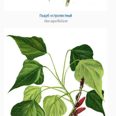
Падуб остролистный
Ilex aquifolium