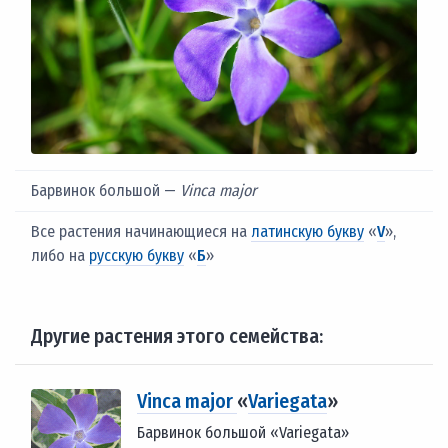
Барвинок большой —
Vinca major
Все растения начинающиеся на
латинскую букву
«
V
»,
либо на
русскую букву
«
Б
»
Другие растения этого семейства:
Vinca major
«
Variegata
»
Барвинок большой «Variegata»