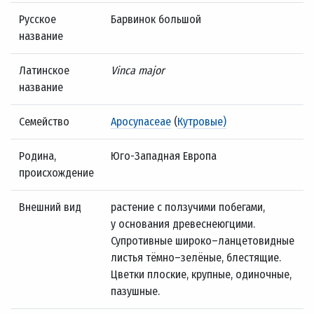
Русское
Барвинок большой
название
Латинское
Vinca major
название
Семейство
Apocynaceae
(
Кутровые)
Родина,
Юго-Западная Европа
происхождение
Внешний вид
растение с ползучими побегами,
у основания древеснеюгцими.
Супротивные широко–ланцетовидные
листья тёмно–зелёные, блестящие.
Цветки плоские, крупные, одиночные,
пазушные.