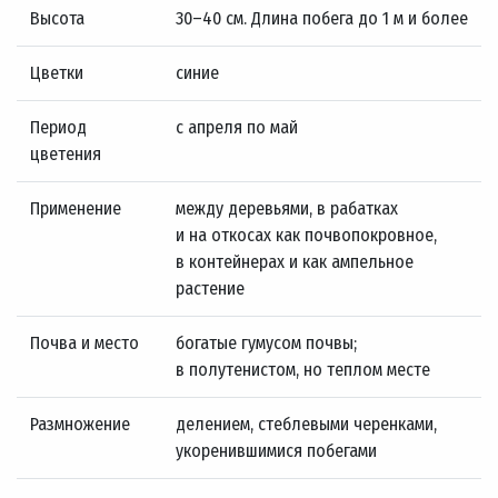
Высота
30–40 см. Длина побега до 1 м и более
Цветки
синие
Период
с апреля по май
цветения
Применение
между деревьями, в рабатках
и на откосах как почвопокровное,
в контейнерах и как ампельное
растение
Почва и место
богатые гумусом почвы;
в полутенистом, но теплом месте
Размножение
делением, стеблевыми черенками,
укоренившимися побегами