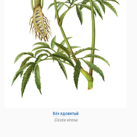
Вёх ядовитый
Cicuta virosa