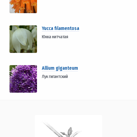
Yucca filamentosa
Юкка нитчатая
Allium giganteum
Лук гигантский