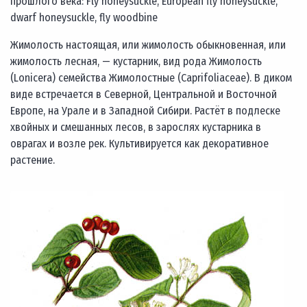
прошлого века: Fly honeysuckle, European fly honeysuckle,
dwarf honeysuckle, fly woodbine
Жимолость настоящая, или жимолость обыкновенная, или
жимолость лесная, — кустарник, вид рода Жимолость
(Lonicera) семейства Жимолостные (Caprifoliaceae). В диком
виде встречается в Северной, Центральной и Восточной
Европе, на Урале и в Западной Сибири. Растёт в подлеске
хвойных и смешанных лесов, в зарослях кустарника в
оврагах и возле рек. Культивируется как декоративное
растение.