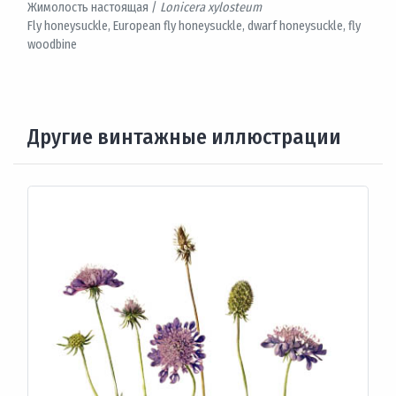
Жимолость настоящая /
Lonicera xylosteum
Fly honeysuckle, European fly honeysuckle, dwarf honeysuckle, fly
woodbine
Другие винтажные иллюстрации