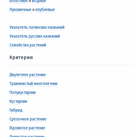
Болотные
и
водные
Луковичные
и
клубневые
Указатель латинских названий
Указатель русских названий
Семейства растений
Критерии
Двулетнее растение
Травянистый многолетник
Полукустарник
Кустарник
Гибрид
Срезочное растение
Ядовитое растение
Душистое растение