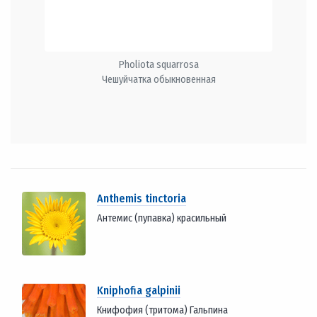
Pholiota squarrosa
Чешуйчатка обыкновенная
Anthemis tinctoria
Антемис (пупавка) красильный
Kniphofia galpinii
Книфофия (тритома) Гальпина