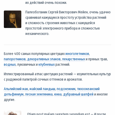
их действий очень похожи.
Палеоботаник Сергей Викторович Мейен, очень удачно
сравнивал кажущуюся простоту устройства растений
и сложность строения животных с кажущейся
простотой электронного прибора и сложностью
механического.
Более 400 самых популярных цветущих
многолетников
,
папоротников
,
декоративных злаков
,
лекарственных
и пряных трав,
водных
, луковичных и
клубневых
растений.
Иллюстрированный атлас цветущих растений — изумительных культур
с радужной палитрой сочных оттенков и ароматов.
Альпийский мак
,
майский ландыш
,
подснежник
,
тихоокеанский
дельфиниум
,
лесная земляника
,
юкка
,
дубравный шалфей
и многие
другие.
Etiam post malam segetem serendum est — И после