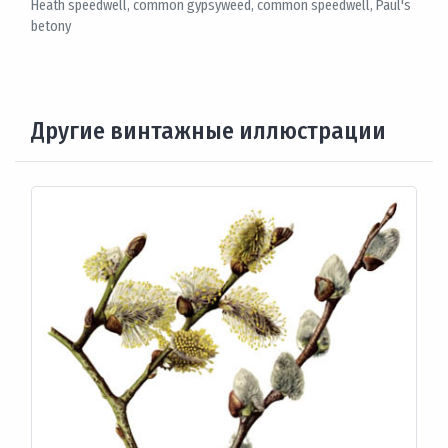
Heath speedwell, common gypsyweed, common speedwell, Paul's
betony
Другие винтажные иллюстрации