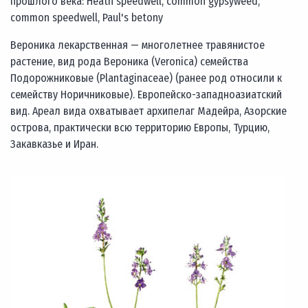
прошлого века: Heath speedwell, common gypsyweed,
common speedwell, Paul's betony
Вероника лекарственная — многолетнее травянистое
растение, вид рода Вероника (Veronica) семейства
Подорожниковые (Plantaginaceae) (ранее род относили к
семейству Норичниковые). Европейско-западноазиатский
вид. Ареал вида охватывает архипелаг Мадейра, Азорские
острова, практически всю территорию Европы, Турцию,
Закавказье и Иран.