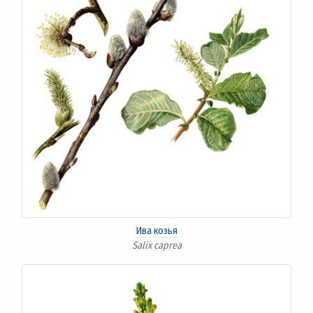
Ива козья
Salix caprea