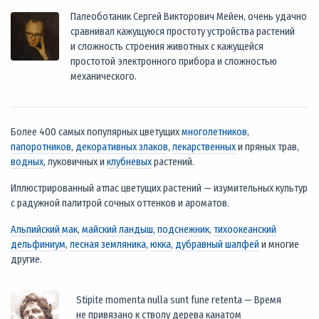
Палеоботаник Сергей Викторович Мейен, очень удачно
сравнивал кажущуюся простоту устройства растений
и сложность строения животных с кажущейся
простотой электронного прибора и сложностью
механического.
Более 400 самых популярных цветущих
многолетников
,
папоротников
,
декоративных злаков
,
лекарственных
и пряных трав,
водных
, луковичных и
клубневых
растений.
Иллюстрированный атлас цветущих растений — изумительных культур
с радужной палитрой сочных оттенков и ароматов.
Альпийский мак
,
майский ландыш
,
подснежник
,
тихоокеанский
дельфиниум
,
лесная земляника
,
юкка
,
дубравный шалфей
и многие
другие.
Stipite momenta nulla sunt fune retenta — Время
не привязано к стволу дерева канатом