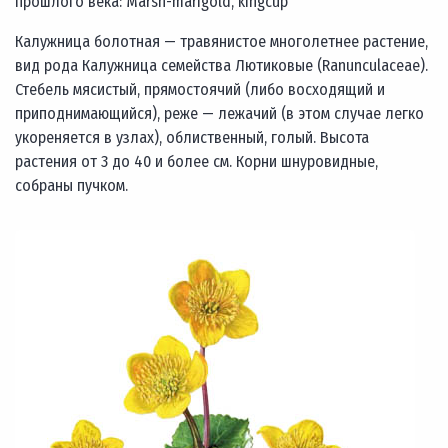
прошлого века: Marsh-marigold, kingcup
Калужница болотная — травянистое многолетнее растение,
вид рода Калужница семейства Лютиковые (Ranunculaceae).
Стебель мясистый, прямостоячий (либо восходящий и
приподнимающийся), реже — лежачий (в этом случае легко
укореняется в узлах), облиственный, голый. Высота
растения от 3 до 40 и более см. Корни шнуровидные,
собраны пучком.