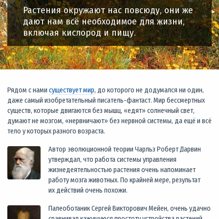
Растения окружают нас повсюду, они же
дают нам всё необходимое для жизни,
включая кислород и пищу.
Рядом с нами
существует мир
, до которого не додумался ни один,
даже самый изобретательный писатель-фантаст. Мир бессмертных
существ, которые двигаются без мышц, «едят» солнечный свет,
думают не мозгом, «нервничают» без нервной системы, да ещё и всё
тело у которых разного возраста.
Автор эволюционной теории Чарльз Роберт Дарвин
утверждал, что работа системы управления
жизнедеятельностью растения очень напоминает
работу мозга животных. По крайней мере, результат
их действий очень похожи.
Палеоботаник Сергей Викторович Мейен, очень удачно
сравнивал кажущуюся простоту устройства растений