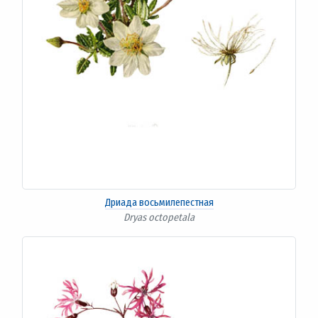
Дриада восьмилепестная
Dryas octopetala