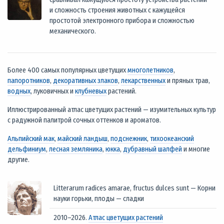
и сложность строения животных с кажущейся
простотой электронного прибора и сложностью
механического.
Более 400 самых популярных цветущих
многолетников
,
папоротников
,
декоративных злаков
,
лекарственных
и пряных трав,
водных
, луковичных и
клубневых
растений.
Иллюстрированный атлас цветущих растений — изумительных культур
с радужной палитрой сочных оттенков и ароматов.
Альпийский мак
,
майский ландыш
,
подснежник
,
тихоокеанский
дельфиниум
,
лесная земляника
,
юкка
,
дубравный шалфей
и многие
другие.
Litterarum radices amarae, fructus dulces sunt — Корни
науки горьки, плоды — сладки
2010–2026.
Атлас цветущих растений