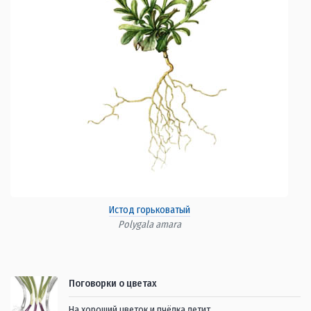
Истод горьковатый
Polygala amara
Поговорки о цветах
На хороший цветок и пчёлка летит