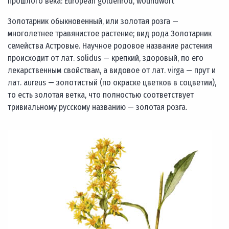
прошлого века: European goldenrod, woundwort
Золотарник обыкновенный, или золотая розга —
многолетнее травянистое растение; вид рода Золотарник
семейства Астровые. Научное родовое название растения
происходит от лат. solidus — крепкий, здоровый, по его
лекарственным свойствам, а видовое от лат. virga — прут и
лат. aureus — золотистый (по окраске цветков в соцветии),
то есть золотая ветка, что полностью соответствует
тривиальному русскому названию — золотая розга.