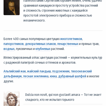
Палеоботаник Сергей Викторович Мейен, очень удачно
сравнивал кажущуюся простоту устройства растений
и сложность строения животных с кажущейся
простотой электронного прибора и сложностью
механического.
Более 400 самых популярных цветущих
многолетников
,
папоротников
,
декоративных злаков
,
лекарственных
и пряных трав,
водных
, луковичных и
клубневых
растений.
Иллюстрированный атлас цветущих растений — изумительных культур
с радужной палитрой сочных оттенков и ароматов.
Альпийский мак
,
майский ландыш
,
подснежник
,
тихоокеанский
дельфиниум
,
лесная земляника
,
юкка
,
дубравный шалфей
и многие
другие.
Dulcia non novit, qui non gustavit amara — Тот не знает
сладкого, кто не испытал горького