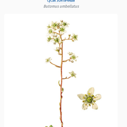
Сусак зонтичный
Butomus umbellatus