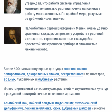
утверждал, что работа системы управления
жизнедеятельностью растения очень напоминает
работу мозга животных. По крайней мере, результат
их действий очень похожи.
Палеоботаник Сергей Викторович Мейен, очень удачно
сравнивал кажущуюся простоту устройства растений
и сложность строения животных с кажущейся
простотой электронного прибора и сложностью
механического.
Более 400 самых популярных цветущих
многолетников
,
папоротников
,
декоративных злаков
,
лекарственных
и пряных трав,
водных
, луковичных и
клубневых
растений.
Иллюстрированный атлас цветущих растений — изумительных культур
с радужной палитрой сочных оттенков и ароматов.
Альпийский мак
,
майский ландыш
,
подснежник
,
тихоокеанский
дельфиниум
,
лесная земляника
,
юкка
,
дубравный шалфей
и многие