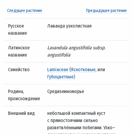
Следущее растение
Предыдущее растение
Русское
Лаванда узколистная
название
Латинское
Lavandula angustifolia subsp.
название
angustifolia
Семейство
Lamiaceae
(
Яснотковые
, или
Губоцветные)
Родина,
Средиземноморье
происхождение
Внешний вид
небольшой компактный куст
с прямостоячими сильно
разветвлёнными побегами. Узко–