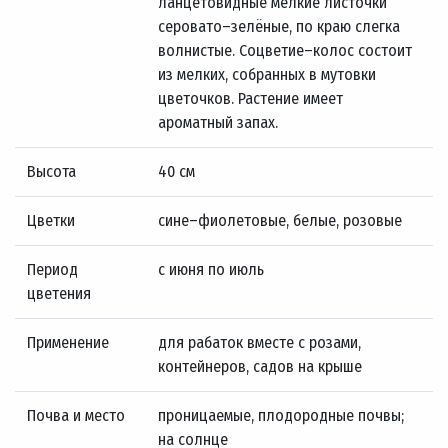
ланцетовидные мелкие листочки
серовато–зелёные, по краю слегка
волнистые. Соцветие–колос состоит
из мелких, собранных в мутовки
цветочков. Растение имеет
ароматный запах.
Высота
40 см
Цветки
сине–фиолетовые, белые, розовые
Период
с июня по июль
цветения
Применение
для рабаток вместе с розами,
контейнеров, садов на крыше
Почва и место
проницаемые, плодородные почвы;
на солнце