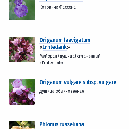
Котовник Фассена
Origanum laevigatum
«
Erntedank
»
Майоран (душица) сглаженный
«Erntedank»
Origanum vulgare subsp
.
vulgare
Душица обыкновенная
Phlomis russeliana