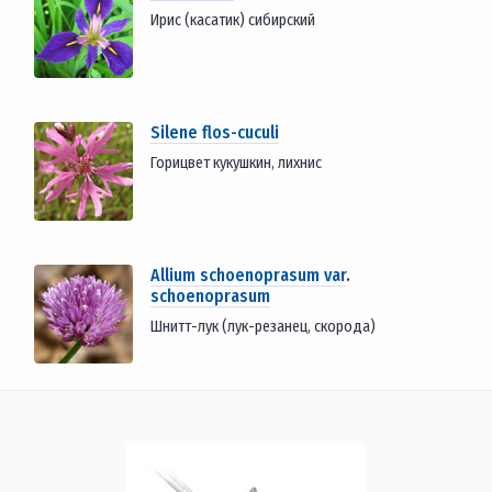
Ирис (касатик) сибирский
Silene flos-cuculi
Горицвет кукушкин, лихнис
Allium schoenoprasum var
.
schoenoprasum
Шнитт-лук (лук-резанец, скорода)