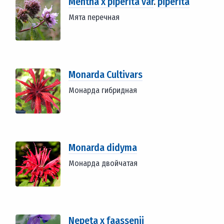
Mentha x piperita var
.
piperita
Мята перечная
Monarda Cultivars
Монарда гибридная
Monarda didyma
Монарда двойчатая
Nepeta x faassenii