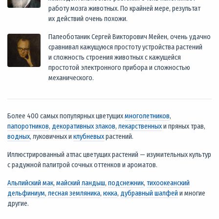
работу мозга животных. По крайней мере, результат
их действий очень похожи.
Палеоботаник Сергей Викторович Мейен, очень удачно
сравнивал кажущуюся простоту устройства растений
и сложность строения животных с кажущейся
простотой электронного прибора и сложностью
механического.
Более 400 самых популярных цветущих
многолетников
,
папоротников
,
декоративных злаков
,
лекарственных
и пряных трав,
водных
, луковичных и
клубневых
растений.
Иллюстрированный атлас цветущих растений — изумительных культур
с радужной палитрой сочных оттенков и ароматов.
Альпийский мак
,
майский ландыш
,
подснежник
,
тихоокеанский
дельфиниум
,
лесная земляника
,
юкка
,
дубравный шалфей
и многие
другие.