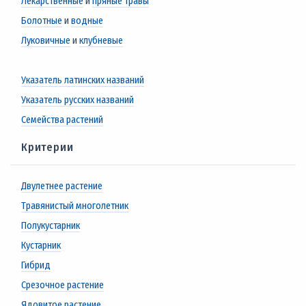
Лекарственные
и
пряные травы
Болотные
и
водные
Луковичные
и
клубневые
Указатель латинских названий
Указатель русских названий
Семейства растений
Критерии
Двулетнее растение
Травянистый многолетник
Полукустарник
Кустарник
Гибрид
Срезочное растение
Ядовитое растение