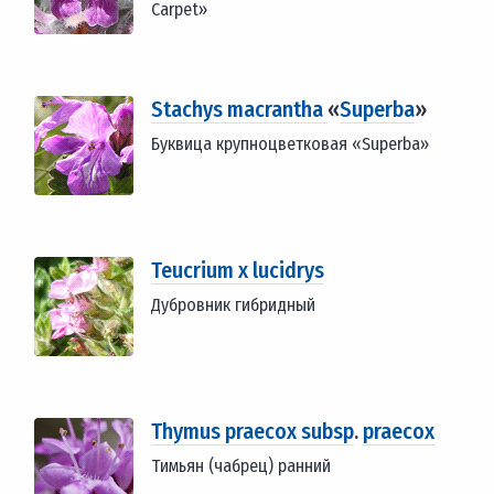
Carpet»
Stachys macrantha
«
Superba
»
Буквица крупноцветковая «Superba»
Teucrium x lucidrys
Дубровник гибридный
Thymus praecox subsp
.
praecox
Тимьян (чабрец) ранний