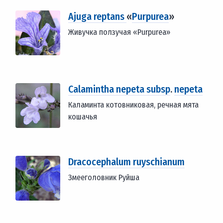
Ajuga reptans
«
Purpurea
»
Живучка ползучая «Purpurea»
Calamintha nepeta subsp
.
nepeta
Каламинта котовниковая, речная мята
кошачья
Dracocephalum ruyschianum
Змееголовник Руйша