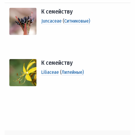
К семейству
Juncaceae
(
Ситниковые)
К семейству
Liliaceae
(
Лилейные)