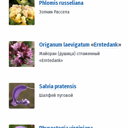
Phlomis russeliana
Зопник Рассела
Origanum laevigatum
«
Erntedank
»
Майоран (душица) сглаженный
«Erntedank»
Salvia pratensis
Шалфей луговой
Physostegia virginiana