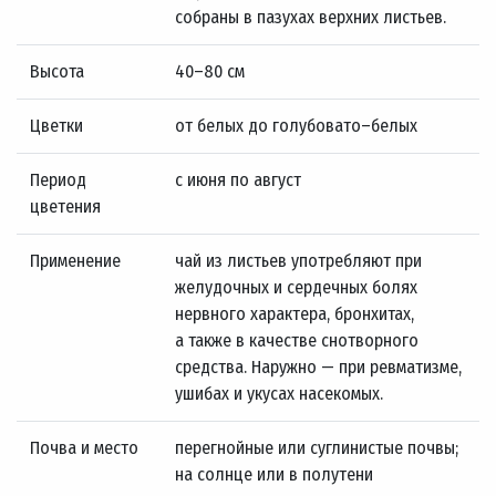
собраны в пазухах верхних листьев.
Высота
40–80 см
Цветки
от белых до голубовато–белых
Период
с июня по август
цветения
Применение
чай из листьев употребляют при
желудочных и сердечных болях
нервного характера, бронхитах,
а также в качестве снотворного
средства. Наружно — при ревматизме,
ушибах и укусах насекомых.
Почва и место
перегнойные или суглинистые почвы;
на солнце или в полутени