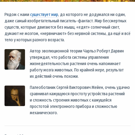
Рядом с нами
существует мир
, до которого не додумался ни один,
даже самый изобретательный писатель-фантаст. Мир бессмертных
существ, которые двигаются без мышц, «едят» солнечный свет,
думают не мозгом, «нервничают» без нервной системы, да ещё и всё
тело у которых разного возраста.
Автор эволюционной теории Чарльз Роберт Дарвин
утверждал, что работа системы управления
жизнедеятельностью растения очень напоминает
работу мозга животных. По крайней мере, результат
их действий очень похожи.
Палеоботаник Сергей Викторович Мейен, очень удачно
сравнивал кажущуюся простоту устройства растений
и сложность строения животных с кажущейся
простотой электронного прибора и сложностью
механического.