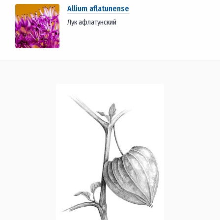
Allium aflatunense
Лук афлатунский