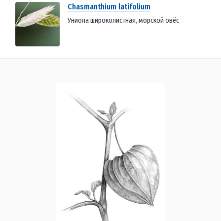
Chasmanthium latifolium
Униола широколистная, морской овёс