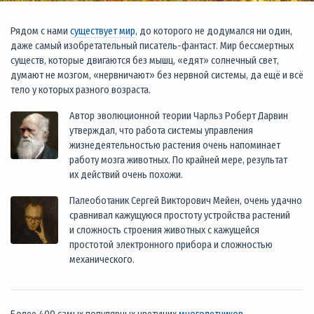
Рядом с нами
существует мир
, до которого не додумался ни один,
даже самый изобретательный писатель-фантаст. Мир бессмертных
существ, которые двигаются без мышц, «едят» солнечный свет,
думают не мозгом, «нервничают» без нервной системы, да ещё и всё
тело у которых разного возраста.
Автор эволюционной теории Чарльз Роберт Дарвин
утверждал, что работа системы управления
жизнедеятельностью растения очень напоминает
работу мозга животных. По крайней мере, результат
их действий очень похожи.
Палеоботаник Сергей Викторович Мейен, очень удачно
сравнивал кажущуюся простоту устройства растений
и сложность строения животных с кажущейся
простотой электронного прибора и сложностью
механического.