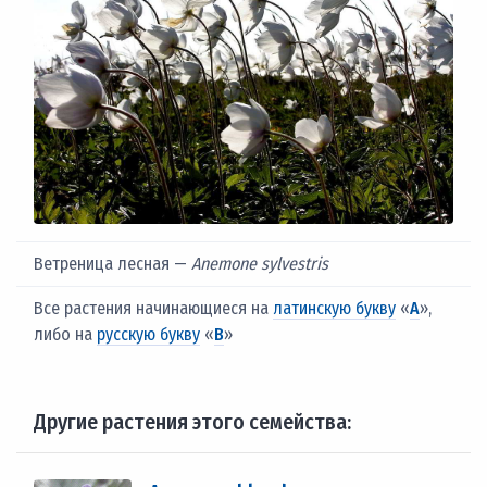
Ветреница лесная —
Anemone sylvestris
Все растения начинающиеся на
латинскую букву
«
A
»,
либо на
русскую букву
«
В
»
Другие растения этого семейства: