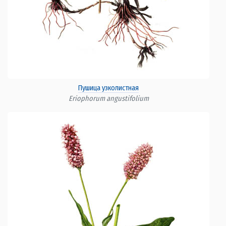
Пушица узколистная
Eriophorum angustifolium