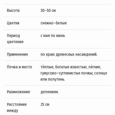
Высота
30–50 см
Цветки
снежно–белые
Период
с мая по июнь
цветения
Применение
по краю древесных насаждений.
Почва и место
тёплые, богатые известью, лёгкие,
гумусово–суглинистые почвы; солнце
или полутень.
Размножение
делением.
Расстояние
25 см
между