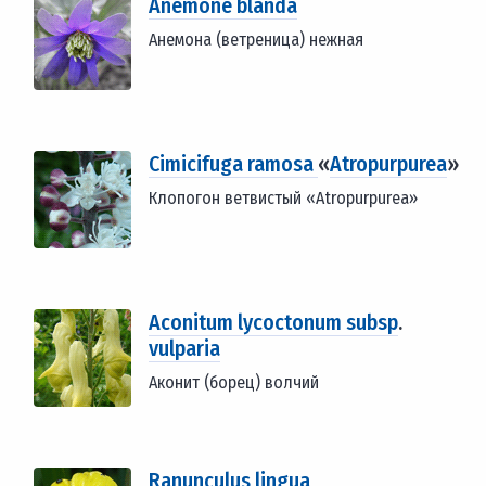
Anemone blanda
Анемона (ветреница) нежная
Cimicifuga ramosa
«
Atropurpurea
»
Клопогон ветвистый «Atropurpurea»
Aconitum lycoctonum subsp
.
vulparia
Аконит (борец) волчий
Ranunculus lingua