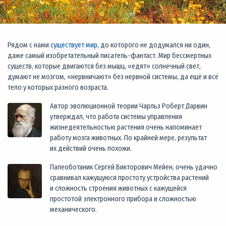
Рядом с нами
существует мир
, до которого не додумался ни один,
даже самый изобретательный писатель-фантаст. Мир бессмертных
существ, которые двигаются без мышц, «едят» солнечный свет,
думают не мозгом, «нервничают» без нервной системы, да ещё и всё
тело у которых разного возраста.
Автор эволюционной теории Чарльз Роберт Дарвин
утверждал, что работа системы управления
жизнедеятельностью растения очень напоминает
работу мозга животных. По крайней мере, результат
их действий очень похожи.
Палеоботаник Сергей Викторович Мейен, очень удачно
сравнивал кажущуюся простоту устройства растений
и сложность строения животных с кажущейся
простотой электронного прибора и сложностью
механического.