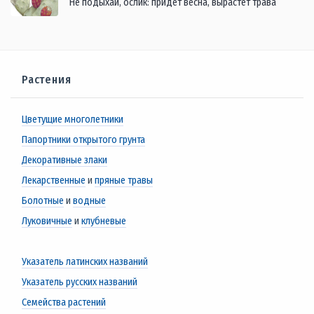
Не подыхай, ослик: придёт весна, вырастет трава
Растения
Цветущие многолетники
Папортники открытого грунта
Декоративные злаки
Лекарственные
и
пряные травы
Болотные
и
водные
Луковичные
и
клубневые
Указатель латинских названий
Указатель русских названий
Семейства растений