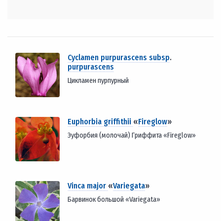
Cyclamen purpurascens subsp
.
purpurascens
Цикламен пурпурный
Euphorbia griffithii
«
Fireglow
»
Эуфорбия (молочай) Гриффита «Fireglow»
Vinca major
«
Variegata
»
Барвинок большой «Variegata»