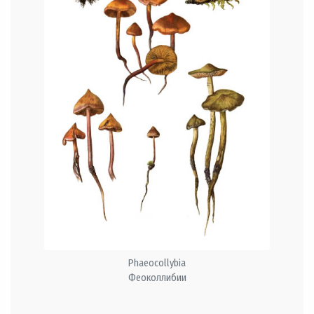
Phaeocollybia
Феоколлибии