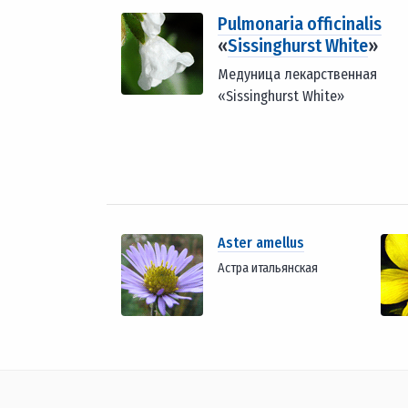
Pulmonaria officinalis
«
Sissinghurst White
»
Медуница лекарственная
«Sissinghurst White»
Aster amellus
Астра итальянская