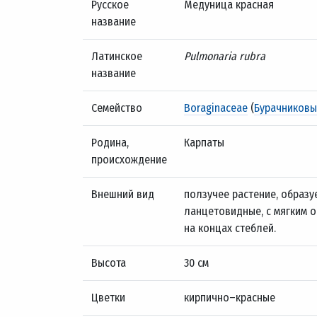
Русское
Медуница красная
название
Латинское
Pulmonaria rubra
название
Семейство
Boraginaceae
(
Бурачниковы
Родина,
Карпаты
происхождение
Внешний вид
ползучее растение, образу
ланцетовидные, с мягким 
на концах стеблей.
Высота
30 см
Цветки
кирпично–красные