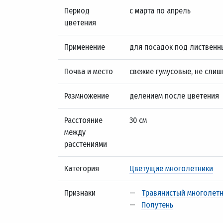
Период
с марта по апрель
цветения
Применение
для посадок под лиственн
Почва и место
свежие гумусовые, не слиш
Размножение
делением после цветения
Расстояние
30 см
между
расстениями
Категория
Цветущие многолетники
Признаки
—
Травянистый многолет
—
Полутень