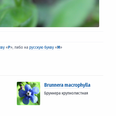
кву
«
P
», либо на
русскую букву
«
М
»
Brunnera macrophylla
Бруннера крупнолистная