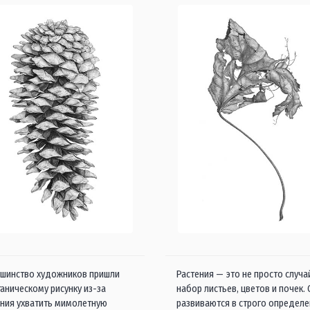
шинство художников пришли
Растения — это не просто случ
таническому рисунку из-за
набор листьев, цветов и почек.
ния ухватить мимолетную
развиваются в строго определ