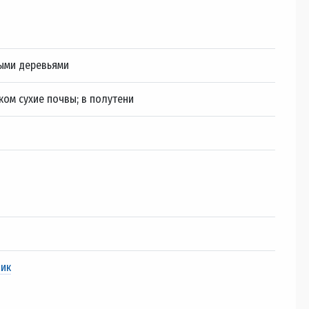
ыми деревьями
ком сухие почвы; в полутени
ник