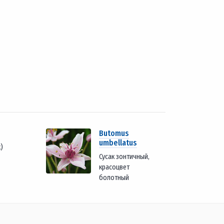
Butomus
umbellatus
)
Сусак зонтичный,
красоцвет
болотный