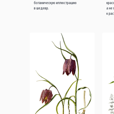
ботаническую иллюстрацию
крас
в шедевр.
а не
к ра