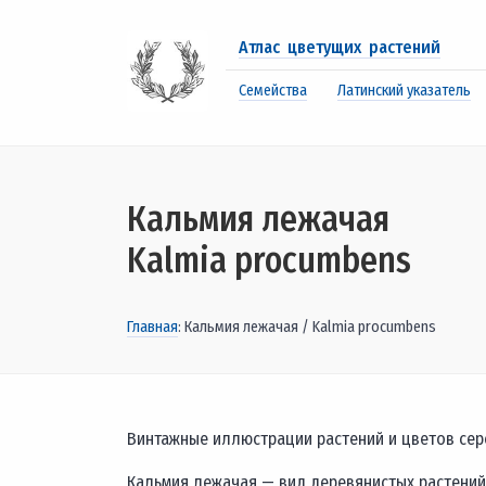
Атлас цветущих растений
Семейства
Латинский указатель
Кальмия лежачая
Kalmia procumbens
Главная
: Кальмия лежачая / Kalmia procumbens
Винтажные иллюстрации растений и цветов середи
Кальмия лежачая — вид деревянистых растений 