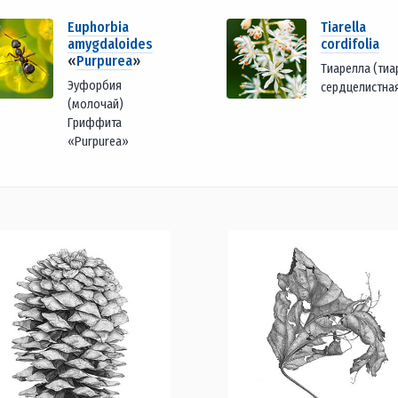
Euphorbia
Tiarella
amygdaloides
cordifolia
«
Purpurea
»
Тиарелла (тиа
Эуфорбия
сердцелистна
(молочай)
Гриффита
«Purpurea»