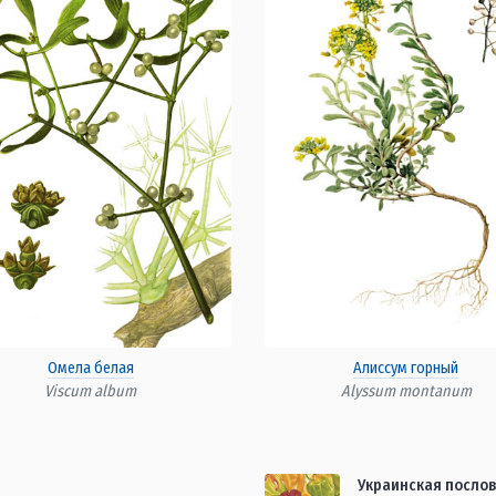
Омела белая
Алиссум горный
Viscum album
Alyssum montanum
Украинская посло