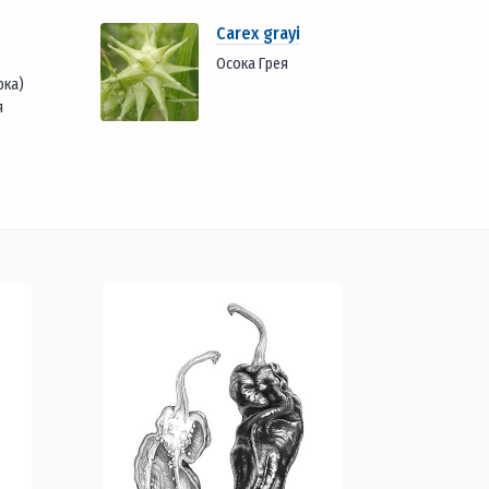
Carex grayi
Осока Грея
рка)
я