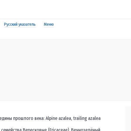
Русский указатель
Меню
ны прошлого века: Alpine azalea, trailing azalea
семейства Вересковые (Ericaceae). Вечнозелёный,