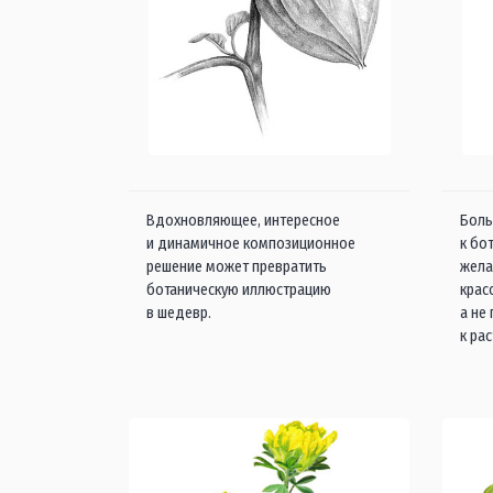
Вдохновляющее, интересное
Боль
и динамичное композиционное
к бо
решение может превратить
жела
ботаническую иллюстрацию
крас
в шедевр.
а не
к ра