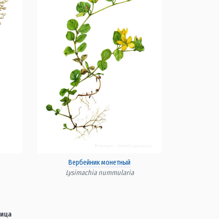
Вербейник монетный
Lysimachia nummularia
вица