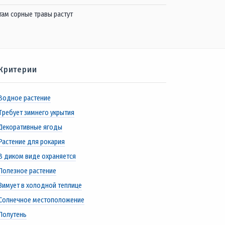
 там сорные травы растут
Критерии
Водное растение
Требует зимнего укрытия
Декоративные ягоды
Растение для рокария
В диком виде охраняется
Полезное растение
Зимует в холодной теплице
Солнечное местоположение
Полутень