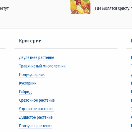
ветут
Где молятся Христу,
Критерии
Двулетнее растение
Травянистый многолетник
Полукустарник
Кустарник
Гибрид
Срезочное растение
Ядовитое растение
Душистое растение
Ползучее растение