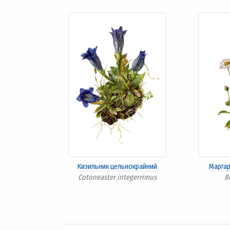
Кизильник цельнокрайний
Марга
Cotoneaster integerrimus
B