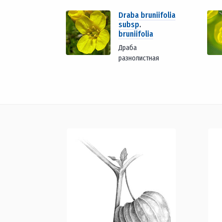
Draba bruniifolia
subsp
.
bruniifolia
Драба
разнолистная