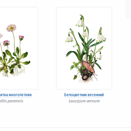
ритка многолетняя
Белоцветник весенний
ellis perennis
Leucojum vernum