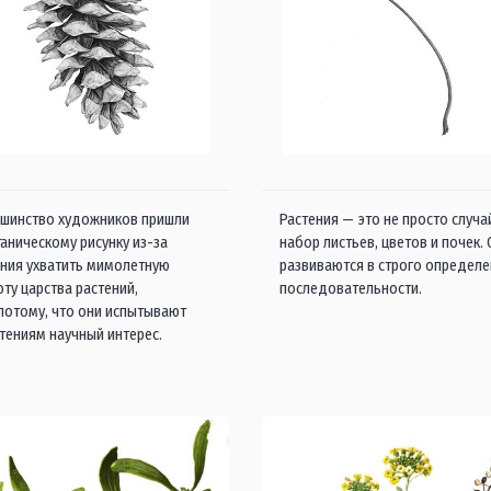
шинство художников пришли
Растения — это не просто случ
таническому рисунку из-за
набор листьев, цветов и почек.
ния ухватить мимолетную
развиваются в строго определ
оту царства растений,
последовательности.
 потому, что они испытывают
стениям научный интерес.