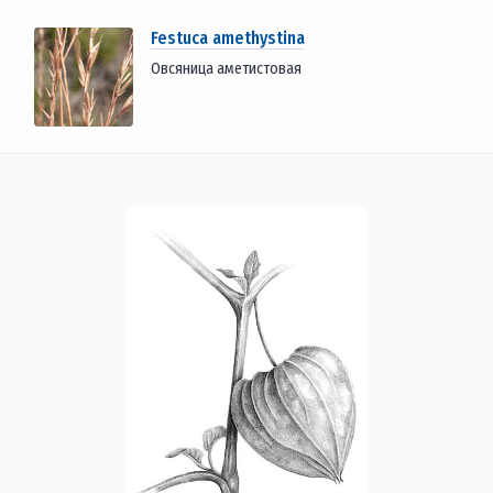
Festuca amethystina
Овсяница аметистовая