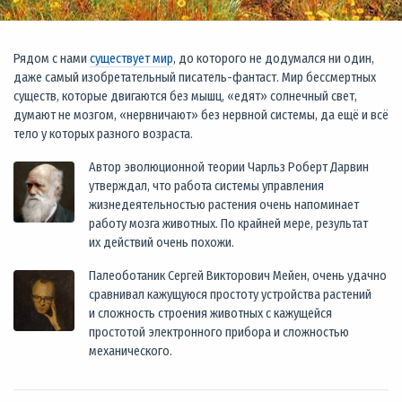
Рядом с нами
существует мир
, до которого не додумался ни один,
даже самый изобретательный писатель-фантаст. Мир бессмертных
существ, которые двигаются без мышц, «едят» солнечный свет,
думают не мозгом, «нервничают» без нервной системы, да ещё и всё
тело у которых разного возраста.
Автор эволюционной теории Чарльз Роберт Дарвин
утверждал, что работа системы управления
жизнедеятельностью растения очень напоминает
работу мозга животных. По крайней мере, результат
их действий очень похожи.
Палеоботаник Сергей Викторович Мейен, очень удачно
сравнивал кажущуюся простоту устройства растений
и сложность строения животных с кажущейся
простотой электронного прибора и сложностью
механического.