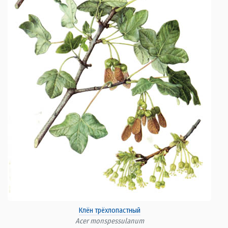
Клён трёхлопастный
Acer monspessulanum