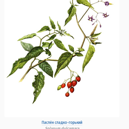
Паслён сладко-горький
Solanum dulcamara