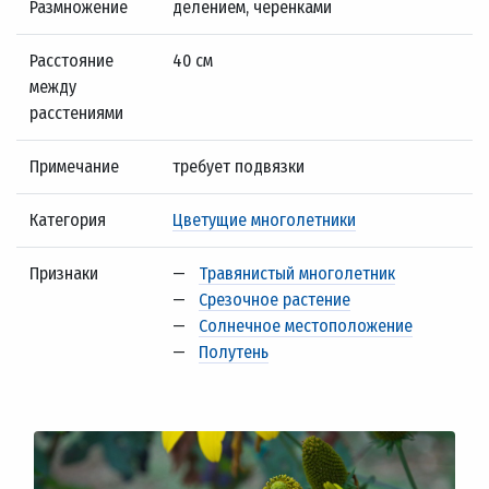
Размножение
делением, черенками
Расстояние
40 см
между
расстениями
Примечание
требует подвязки
Категория
Цветущие многолетники
Признаки
—
Травянистый многолетник
—
Срезочное растение
—
Солнечное местоположение
—
Полутень